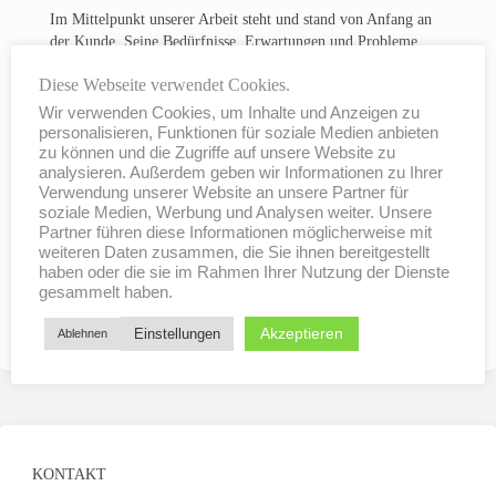
Im Mittelpunkt unserer Arbeit steht und stand von Anfang an
der Kunde. Seine Bedürfnisse, Erwartungen und Probleme
sind und waren immer unser Antrieb. Unser Handeln ist
Diese Webseite verwendet Cookies.
geprägt davon Lösungen für und mit Kunden zu entwickeln.
Wir verwenden Cookies, um Inhalte und Anzeigen zu
Mit modernsten Fensterbaumaschinen werden heute qualitativ
personalisieren, Funktionen für soziale Medien anbieten
hochwertigste, individuelle Bauelemente gefertigt, die allen
zu können und die Zugriffe auf unsere Website zu
Belangen des Wärme- , Schall- und Einbruchschutzes
analysieren. Außerdem geben wir Informationen zu Ihrer
entsprechen.
Verwendung unserer Website an unsere Partner für
soziale Medien, Werbung und Analysen weiter. Unsere
Funktionale Belange verbunden mit individuellen ästhetischen
Partner führen diese Informationen möglicherweise mit
Ansprüchen unserer Kunden machen die Einzigartigkeit
weiteren Daten zusammen, die Sie ihnen bereitgestellt
haben oder die sie im Rahmen Ihrer Nutzung der Dienste
unserer Produkte aus.
gesammelt haben.
Profitieren auch Sie von 90 Jahren Erfahrung
Akzeptieren
Einstellungen
Ablehnen
KONTAKT