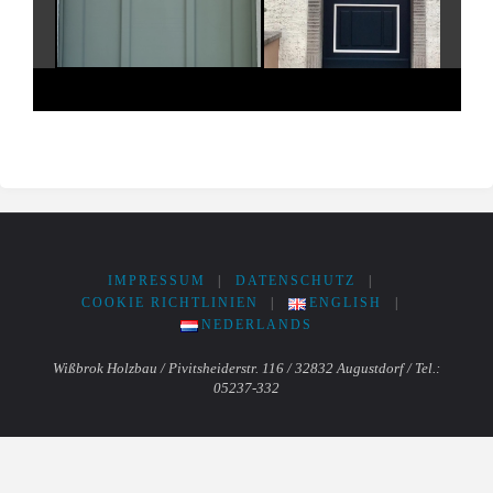
IMPRESSUM
|
DATENSCHUTZ
|
COOKIE RICHTLINIEN
|
ENGLISH
|
NEDERLANDS
Wißbrok Holzbau / Pivitsheiderstr. 116 / 32832 Augustdorf / Tel.:
05237-332
Powered by
Fluida
&
WordPress.